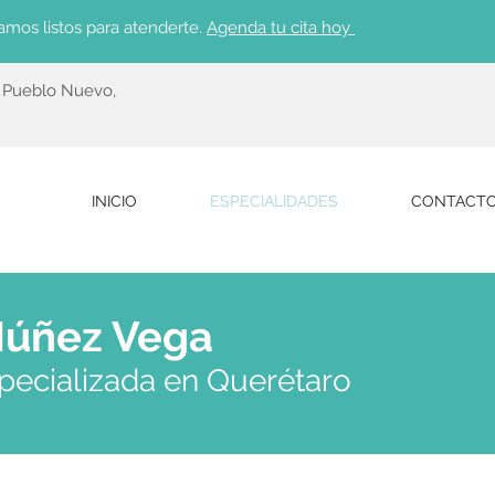
amos listos para atenderte.
Agenda tu cita hoy
c Pueblo Nuevo,
INICIO
ESPECIALIDADES
CONTACT
Núñez Vega
specializada en Querétaro