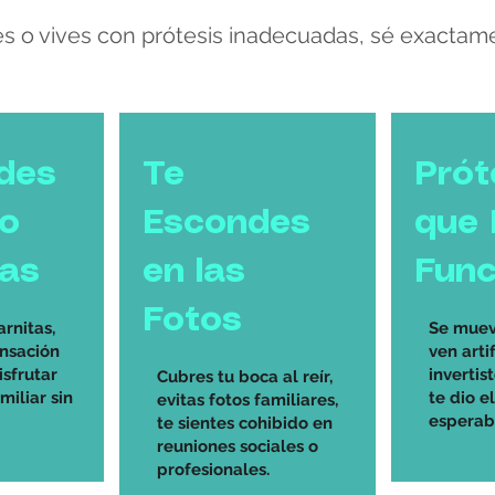
tes o vives con prótesis inadecuadas, sé exacta
des
Te
Prót
lo
Escondes
que
as
en las
Func
Fotos
arnitas,
Se muev
ensación
ven artif
sfrutar
invertis
Cubres tu boca al reír,
iliar sin
te dio e
evitas fotos familiares,
esperab
te sientes cohibido en
reuniones sociales o
profesionales.