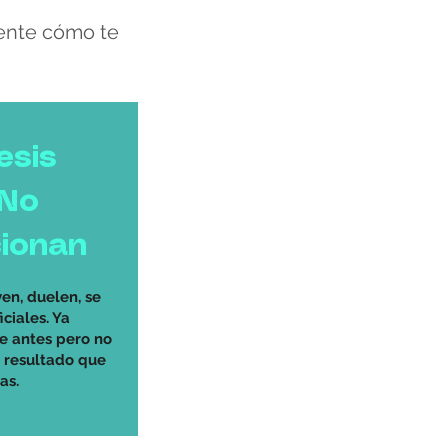
mente cómo te
esis
 No
ionan
en, duelen, se
iciales. Ya
te antes pero no
l resultado que
as.