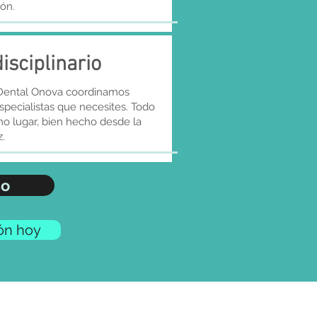
ón.
isciplinario
 Dental Onova coordinamos
specialistas que necesites. Todo
o lugar, bien hecho desde la
.
so
ón hoy