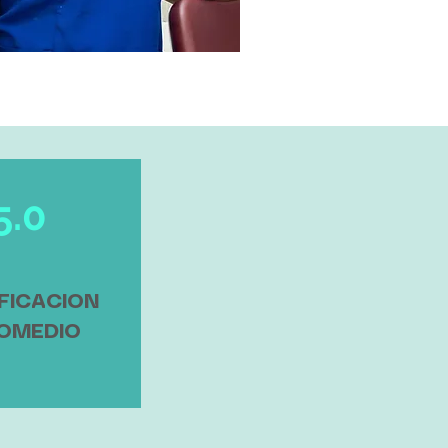
5.0
FICACION
OMEDIO