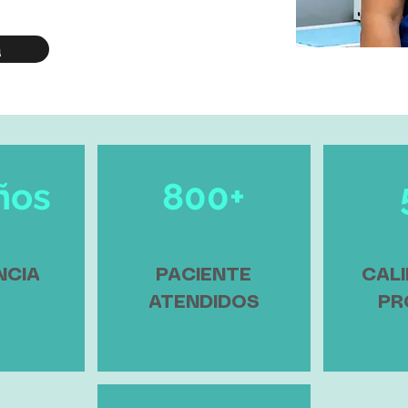
a
ños
800+
NCIA
PACIENTE
CALI
ATENDIDOS
PR