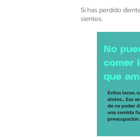
Si has perdido dien
sientes.
No pue
comer 
que am
Evitas tacos, c
elotes... Esa s
de no poder di
una comida fam
preocupación.