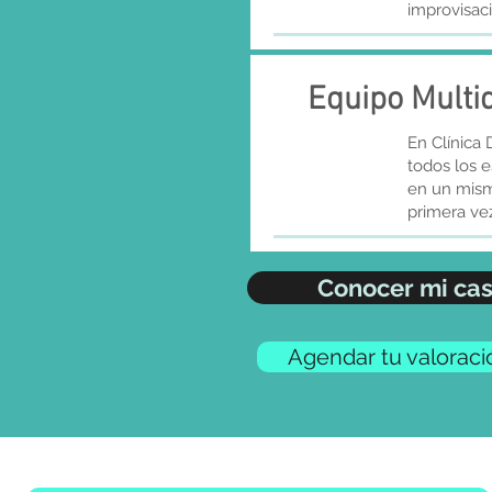
improvisaci
Equipo Multid
En Clínica
todos los e
en un mism
primera vez
Conocer mi ca
Agendar tu valoraci