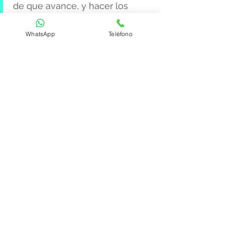
de que avance, y hacer los
ajustes necesarios al plan.
WhatsApp
Teléfono
Preguntas sobre
Periodoncia y
Diabetes en
Querétaro
¿Por qué los diabéticos
tienen más problemas de
encías?
La diabetes altera la respuesta
inmune y la capacidad de
combatir infecciones, reduce el