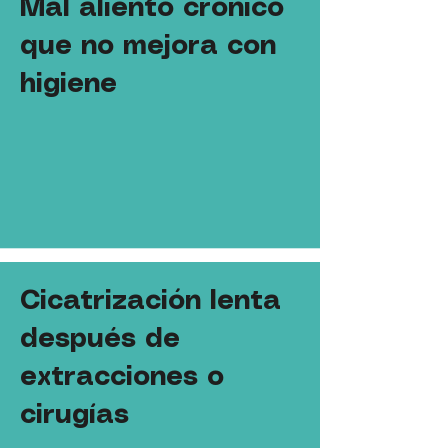
Mal aliento crónico
que no mejora con
higiene
Cicatrización lenta
después de
extracciones o
cirugías