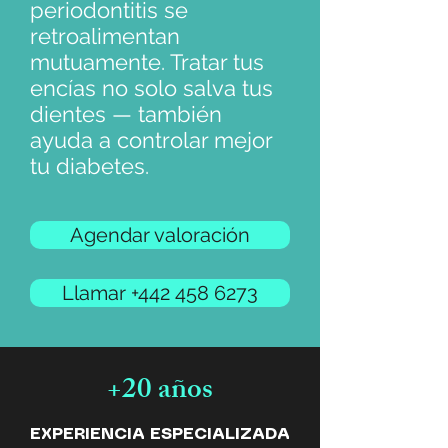
periodontitis se
retroalimentan
mutuamente. Tratar tus
encías no solo salva tus
dientes — también
ayuda a controlar mejor
tu diabetes.
Agendar valoración
Llamar +442 458 6273
+20 años
EXPERIENCIA ESPECIALIZADA