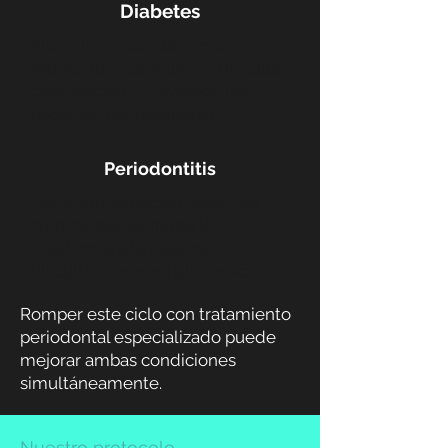
Diabetes
Altera la respuesta inmune,
reduce flujo sanguíneo, dificulta
cicatrización → favorece las
bacterias periodontales
Periodontitis
Genera inflamación sistémica
crónica que aumenta la
resistencia a la insulina →
dificulta el control glucémico
Romper este ciclo con tratamiento
periodontal especializado puede
mejorar ambas condiciones
simultáneamente.
Nuestro protocolo